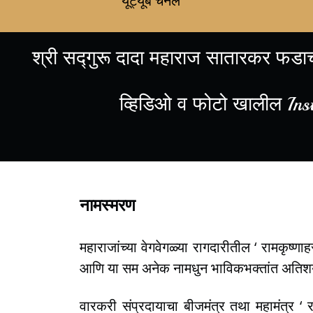
यूट्यूब चॅनेल
श्री सद्गुरू दादा महाराज सातारकर फडाचा
व्हिडिओ व फोटो खालील Ins
नामस्मरण
महाराजांच्या वेगवेगळ्या रागदारीतील ‘ रामकृष्ण
आणि या सम अनेक नामधुन भाविकभक्तांत अतिशय 
वारकरी संप्रदायाचा बीजमंत्र तथा महामंत्र ‘ 