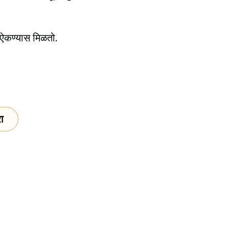
, ऐकण्यास मिळतो.
ा